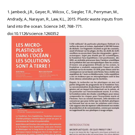
1. Jambeck, J.R., Geyer, R., Wilcox, C., Siegler, T.R., Perryman, M.,
Andrady, A., Narayan, R., Law, K.L., 2015. Plastic waste inputs from
land into the ocean. Science 347, 768–771.
doi:10.1126/science.1260352