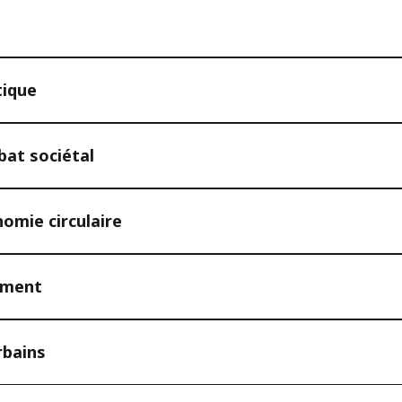
tique
at sociétal
omie circulaire
ement
rbains