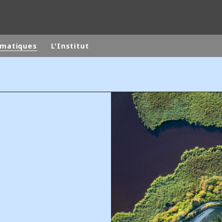
matiques
L'Institut
monde
MOYEN ORIENT
ASIE
U NORD
AUSTRALIE ET NOUVELLE ZÉLANDE
TINE
EUROPE