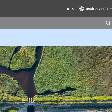
Institut Veolia
FR
Marques de spécialité
AIR QUALITY
INGÉNIERIE & CONSEIL
HAZARDOUS WASTE EUROPE
INDUSTRIES GLOBAL SOLUTIONS
NUCLEAR SOLUTIONS
OFIS
SEDE BENELUX
VEOLIA AGRICULTURE