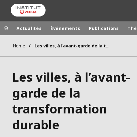
Actualités
Événements
Publications
Thé
Home
Les villes, à l’avant-garde de la transformation durable
Groupe Veolia
Dans le 
AFRIQUE ET 
VEOLIA.COM
Les villes, à l’avant-
AMÉRIQUE D
CAMPUS
AMÉRIQUE LA
garde de la
FONDATION
INSTITUT
transformation
durable