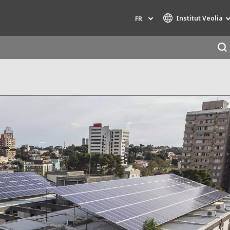
Institut Veolia
FR
Marques de spécialité
AIR QUALITY
INGÉNIERIE & CONSEIL
HAZARDOUS WASTE EUROPE
INDUSTRIES GLOBAL SOLUTIONS
NUCLEAR SOLUTIONS
OFIS
SEDE BENELUX
VEOLIA AGRICULTURE