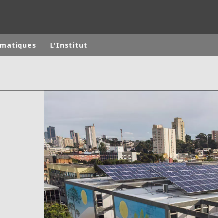
matiques
L'Institut
monde
MOYEN ORIENT
ASIE
U NORD
AUSTRALIE ET NOUVELLE ZÉLANDE
TINE
EUROPE