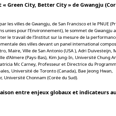
« Green City, Better City » de Gwangju (Co
par les villes de Gwangju, de San Francisco et le PNUE 
ns unies pour l’Environnement), le sommet de Gwangju 
er le travail de l’Institut sur la mesure de la performanc
mentale des villes devant un panel international compo
tro, Maire, Ville de San Antonio (USA ), Adri Duivesteijn, 
Ville d’Almere (Pays-Bas), Kim Jung-In, Université Chung A
Patricia Mc Carney, Professeur et Directrice du Program
obales, Université de Toronto (Canada), Bae Jeong Hwan,
r, Université Chonnam (Corée du Sud).
ison entre enjeux globaux et indicateurs a