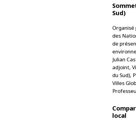
Sommet 
Sud)
Organisé 
des Natio
de présent
environne
Julian Cas
adjoint, 
du Sud), 
Villes Gl
Professeu
Compara
local