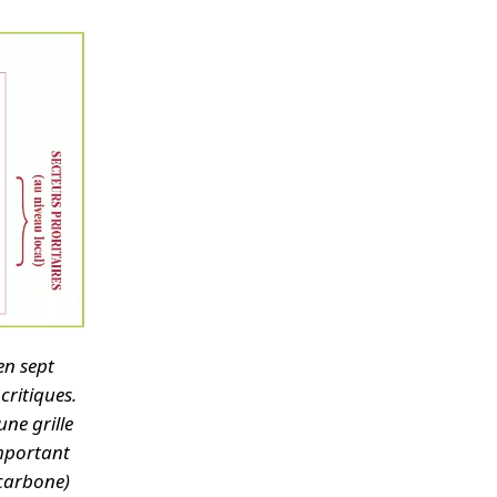
en sept
critiques.
une grille
important
 carbone)