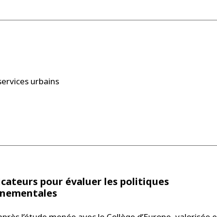
services urbains
icateurs pour évaluer les politiques
nnementales
 après
l’étude menée avec le Collège d’Europe
, valorisée 