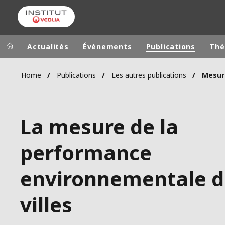
Actualités
Événements
Publications
Thé
Home
Publications
Les autres publications
Groupe Veolia
Dans le 
AFRIQUE ET 
VEOLIA.COM
La mesure de la
AMÉRIQUE D
CAMPUS
AMÉRIQUE LA
performance
FONDATION
INSTITUT
environnementale d
villes