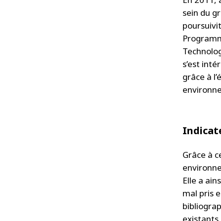
sein du g
poursuivit
Programme
Technolog
s’est int
grâce à l’
environne
Indicat
Grâce à ce
environne
Elle a ain
mal pris 
bibliograp
existants