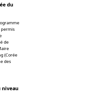
rée du
(Programme
a permis
e
sé de
Maire
ng (Corée
me des
u niveau