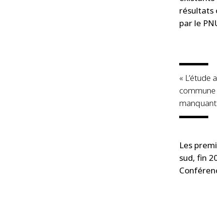
résultats
par le PN
« L’étude 
commune et
manquants 
Les premi
sud, fin 2
Conférenc