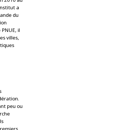
nstitut a
emande du
ion
 PNUE, il
s villes,
itiques
s
dération.
tant peu ou
erche
ls
premiers