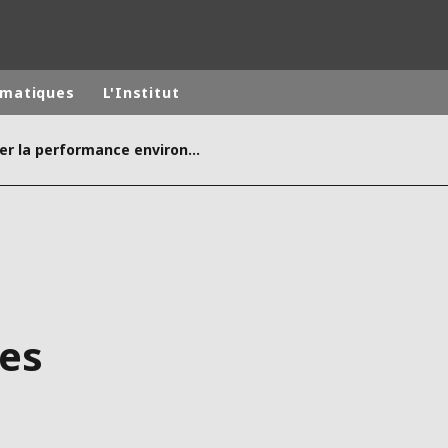
matiques
L'Institut
Mesurer la performance environnementale des villes
monde
MOYEN ORIENT
ASIE
U NORD
AUSTRALIE ET NOUVELLE ZÉLANDE
TINE
EUROPE
es