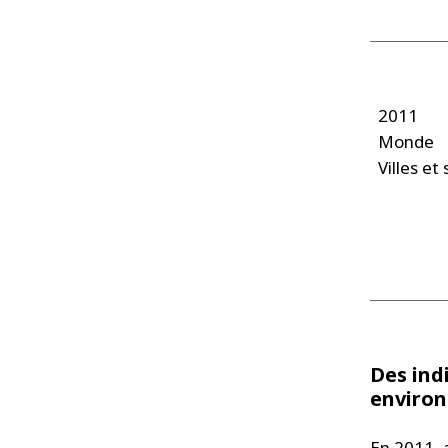
2011
Monde
Villes et 
Des ind
enviro
En 2011,