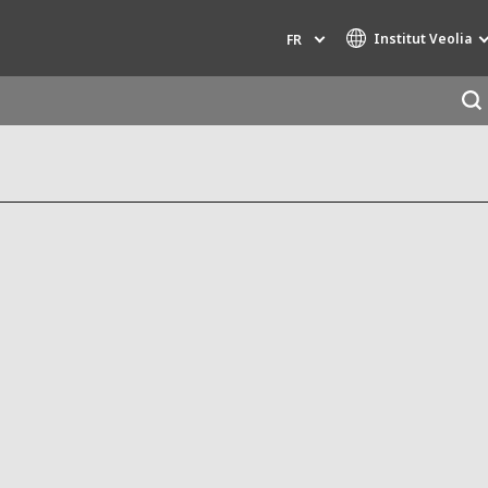
Institut Veolia
FR
Marques de spécialité
AIR QUALITY
INGÉNIERIE & CONSEIL
HAZARDOUS WASTE EUROPE
INDUSTRIES GLOBAL SOLUTIONS
NUCLEAR SOLUTIONS
OFIS
SEDE BENELUX
VEOLIA AGRICULTURE