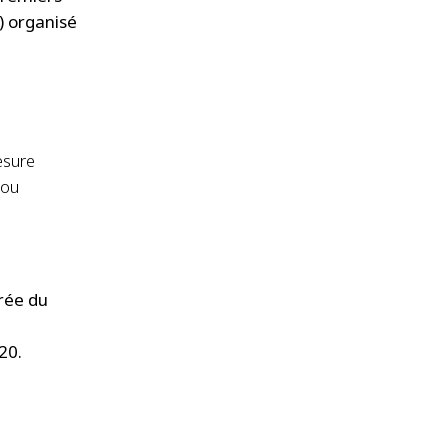
) organisé
esure
 ou
rée du
20.