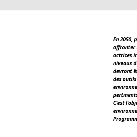
En 2050, 
affronter 
actrices 
niveaux de
devront ê
des outils
environne
pertinen
C’est l’ob
environne
Programme