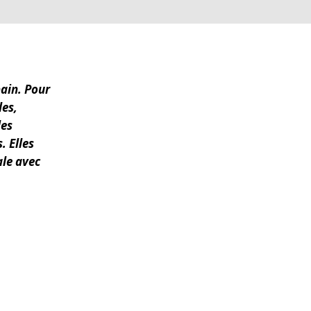
WATER TECHNOLOGIES
bain. Pour
les,
les
. Elles
le avec